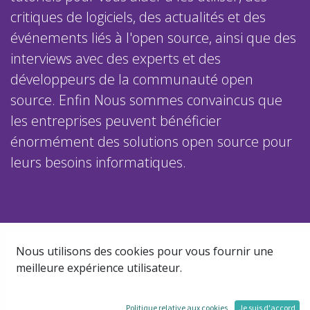
critiques de logiciels, des actualités et des
événements liés à l'open source, ainsi que des
interviews avec des experts et des
développeurs de la communauté open
source. Enfin Nous sommes convaincus que
les entreprises peuvent bénéficier
énormément des solutions open source pour
leurs besoins informatiques.
Découvrez les Distributions Linux Populaires :
Nous utilisons des cookies pour vous fournir une
Choisissez Votre OS Libre
meilleure expérience utilisateur.
par
WeOpenSoft DevOps
En quelques mots... *L'Univers des Distributions Linux* Le monde
Politique relative aux cookies
Je suis d'accord