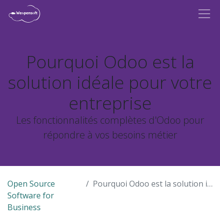
Pourquoi Odoo est la
solution idéale pour votre
entreprise
Les fonctionnalités complètes d'Odoo pour
répondre à vos besoins métier
Open Source
Pourquoi Odoo est la solution idéale pour votre entreprise
Software for
Business