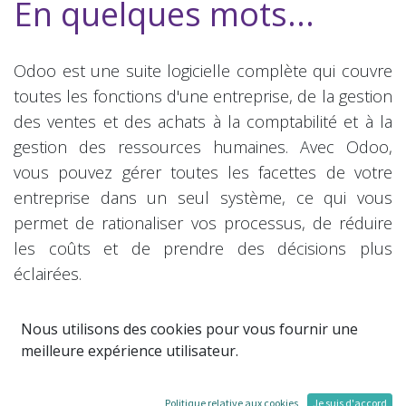
En quelques mots...
Odoo est une suite logicielle complète qui couvre
toutes les fonctions d'une entreprise, de la gestion
des ventes et des achats à la comptabilité et à la
gestion des ressources humaines. Avec Odoo,
vous pouvez gérer toutes les facettes de votre
entreprise dans un seul système, ce qui vous
permet de rationaliser vos processus, de réduire
les coûts et de prendre des décisions plus
éclairées.
Odoo est conçu pour être personnalisable afin de
Nous utilisons des cookies pour vous fournir une
répondre aux besoins spécifiques de votre
meilleure expérience utilisateur.
entreprise. Vous pouvez ajouter des modules
supplémentaires pour étendre la fonctionnalité
Politique relative aux cookies
Je suis d'accord